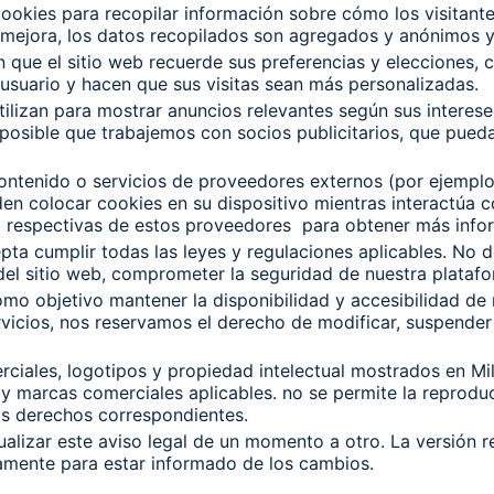
ookies para recopilar información sobre cómo los visitantes
mejora, los datos recopilados son agregados y anónimos y n
 que el sitio web recuerde sus preferencias y elecciones, 
 usuario y hacen que sus visitas sean más personalizadas.
tilizan para mostrar anuncios relevantes según sus interes
posible que trabajemos con socios publicitarios, que pueda
ontenido o servicios de proveedores externos (por ejemplo,
en colocar cookies en su dispositivo mientras interactúa c
ad respectivas de estos proveedores para obtener más info
epta cumplir todas las leyes y regulaciones aplicables. No de
 del sitio web, comprometer la seguridad de nuestra platafor
como objetivo mantener la disponibilidad y accesibilidad de
rvicios, nos reservamos el derecho de modificar, suspender
rciales, logotipos y propiedad intelectual mostrados en M
y marcas comerciales aplicables. no se permite la reproduc
 los derechos correspondientes.
ualizar este aviso legal de un momento a otro. La versión 
icamente para estar informado de los cambios.