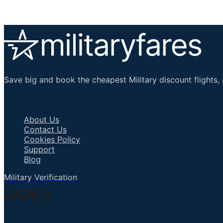
Save big and book the cheapest Military discount flights, 
Important Links
About Us
Contact Us
Cookies Policy
Support
Blog
Military Verification
Talk to an Agent