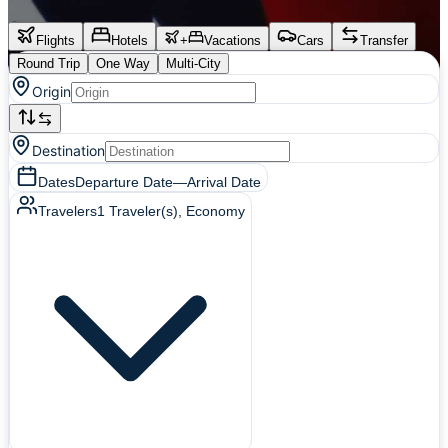
Flights
Hotels
+
Vacations
Cars
Transfer
Round Trip
One Way
Multi-City
Origin
Destination
Dates
Departure Date
—
Arrival Date
Travelers
1
Traveler(s)
, Economy